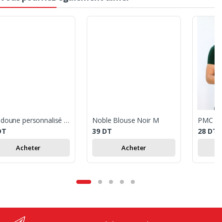
Doudoune personnalisé 2XL
Noble Blouse Noir M
PMC ver
DT
39
DT
28
DT
Acheter
Acheter