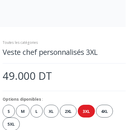
Toutes les catégories
Veste chef personnalisés 3XL
49.000 DT
Options diponibles
:
S
M
L
XL
2XL
3XL
4XL
5XL