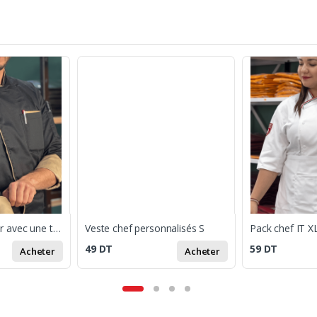
veste chef 3/4 noir avec une touche de beige S
Veste chef personnalisés S
Pack chef IT X
49
DT
59
DT
Acheter
Acheter