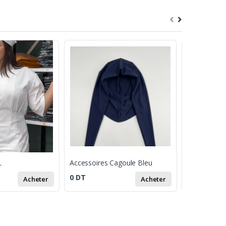
L
Accessoires Cagoule Bleu
Blouse Pers
0
DT
39
DT
Acheter
Acheter