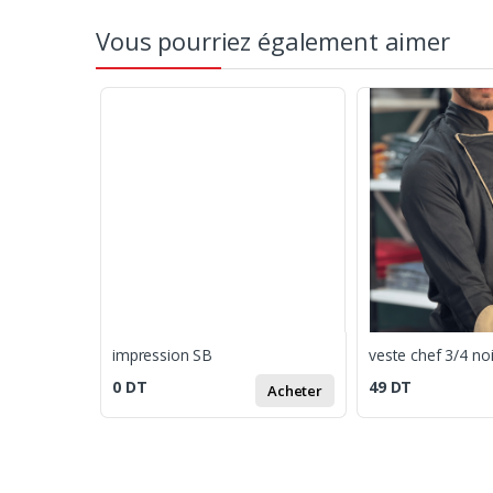
Vous pourriez également aimer
impression SB
0
DT
49
DT
Acheter