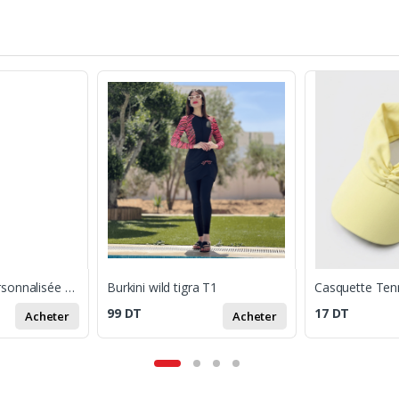
Gilet de travail personnalisée 3XL
Burkini wild tigra T1
Casquette Tenn
99
DT
17
DT
Acheter
Acheter